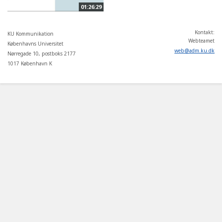
01:26:29
Kontakt:
KU Kommunikation
Webteamet
Københavns Universitet
web
@
adm
.
ku
.
dk
Nørregade 10, postboks 2177
1017 København K