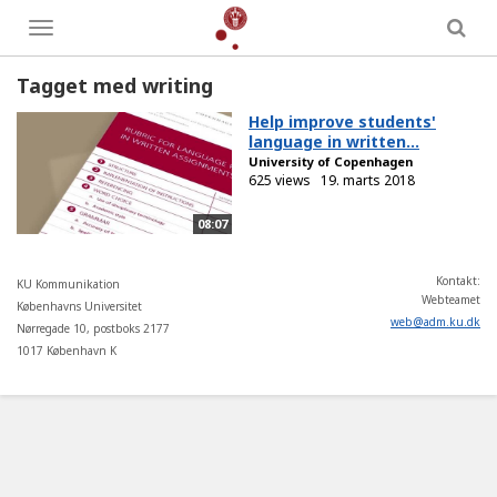
Toggle
menu
Tagget med writing
Help improve students'
language in written...
University of Copenhagen
625 views
19. marts 2018
08:07
Kontakt:
KU Kommunikation
Webteamet
Københavns Universitet
web
@
adm
.
ku
.
dk
Nørregade 10, postboks 2177
1017 København K