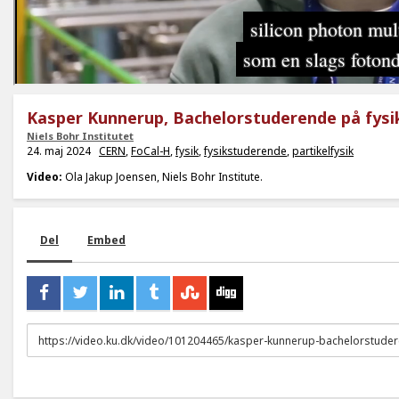
Kasper Kunnerup, Bachelorstuderende på fysi
Niels Bohr Institutet
24. maj 2024
CERN
,
FoCal-H
,
fysik
,
fysikstuderende
,
partikelfysik
Video:
Ola Jakup Joensen, Niels Bohr Institute.
Del
Embed
URL
to
share