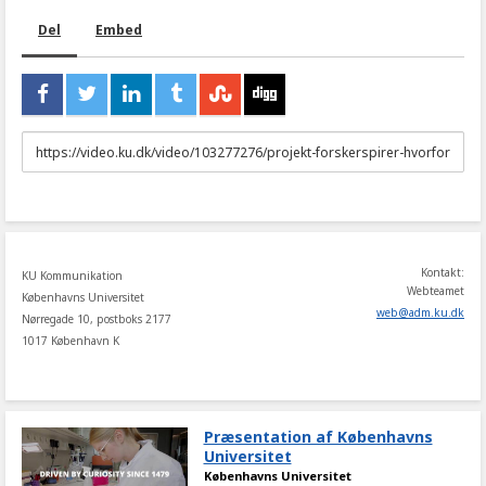
Del
Embed
URL
to
share
Kontakt:
KU Kommunikation
Webteamet
Københavns Universitet
web
@
adm
.
ku
.
dk
Nørregade 10, postboks 2177
1017 København K
Præsentation af Københavns
Universitet
Københavns Universitet