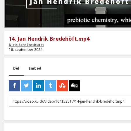
14. Jan Hendrik Bredehöft.mp4
Niels Bohr Institutet
16. september 2024
Del
Embed
URL
to
share