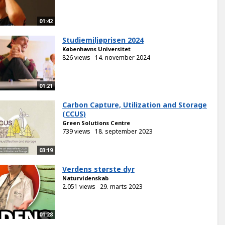
01:42
Studiemiljøprisen 2024
Københavns Universitet
826 views
14. november 2024
01:21
Carbon Capture, Utilization and Storage
(CCUS)
Green Solutions Centre
739 views
18. september 2023
03:19
Verdens største dyr
Naturvidenskab
2.051 views
29. marts 2023
01:28