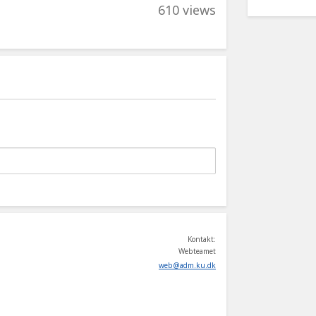
610 views
Kontakt:
Webteamet
web
@
adm
.
ku
.
dk