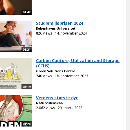
01:42
Studiemiljøprisen 2024
Københavns Universitet
826 views
14. november 2024
01:21
Carbon Capture, Utilization and Storage
(CCUS)
Green Solutions Centre
740 views
18. september 2023
03:19
Verdens største dyr
Naturvidenskab
2.062 views
29. marts 2023
01:28