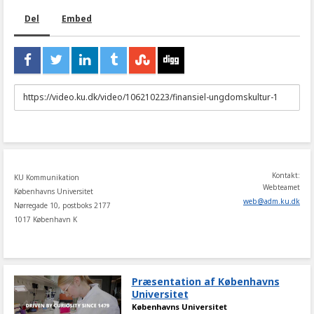
Del
Embed
URL
to
share
Kontakt:
KU Kommunikation
Webteamet
Københavns Universitet
web
@
adm
.
ku
.
dk
Nørregade 10, postboks 2177
1017 København K
Præsentation af Københavns
Universitet
Københavns Universitet