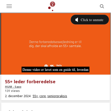
Toggle
menu
55+ leder forberedelse
HUM - Saxo
131 views
2. december 2024
55+
,
core
,
seniorpraksis