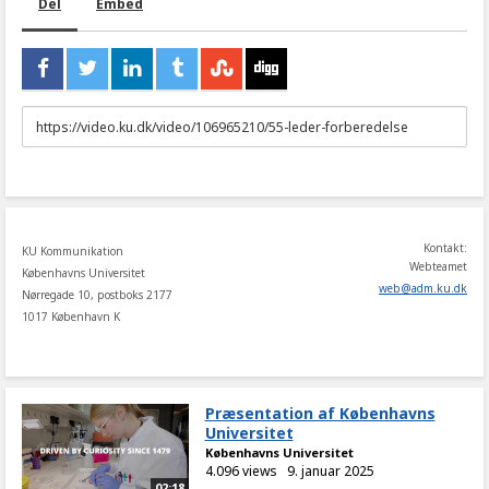
Del
Embed
URL
to
share
Kontakt:
KU Kommunikation
Webteamet
Københavns Universitet
web
@
adm
.
ku
.
dk
Nørregade 10, postboks 2177
1017 København K
Præsentation af Københavns
Universitet
Københavns Universitet
4.096 views
9. januar 2025
02:18