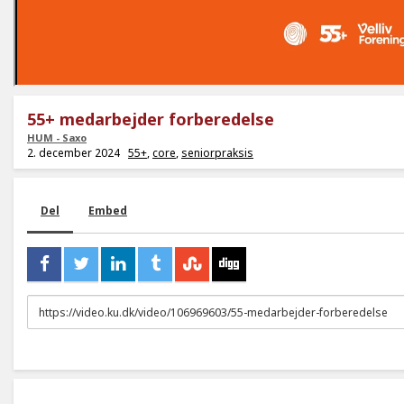
55+ medarbejder forberedelse
HUM - Saxo
2. december 2024
55+
,
core
,
seniorpraksis
Del
Embed
URL
to
share