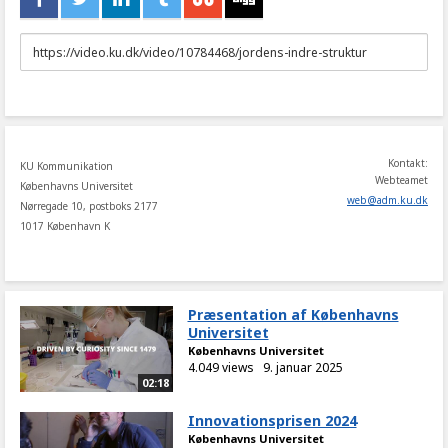
URL
to
share
Kontakt:
KU Kommunikation
Webteamet
Københavns Universitet
web
@
adm
.
ku
.
dk
Nørregade 10, postboks 2177
1017 København K
Præsentation af Københavns
Universitet
Københavns Universitet
4.049 views
9. januar 2025
02:18
Innovationsprisen 2024
Københavns Universitet