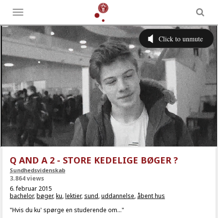
Toggle
menu
Q AND A 2 - STORE KEDELIGE BØGER ?
Sundhedsvidenskab
3.864 views
6. februar 2015
bachelor
,
bøger
,
ku
,
lektier
,
sund
,
uddannelse
,
åbent hus
"Hvis du ku' spørge en studerende om..."