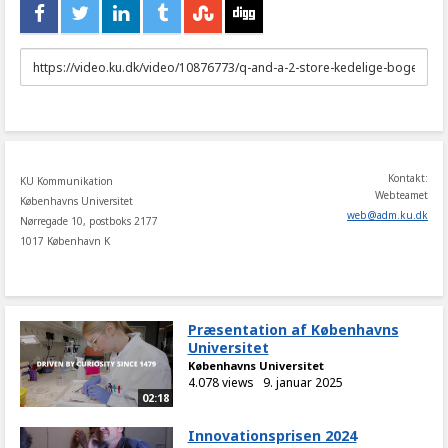
URL
to
share
Kontakt:
KU Kommunikation
Webteamet
Københavns Universitet
web
@
adm
.
ku
.
dk
Nørregade 10, postboks 2177
1017 København K
Præsentation af Københavns
Universitet
Københavns Universitet
4.078 views
9. januar 2025
02:18
Innovationsprisen 2024