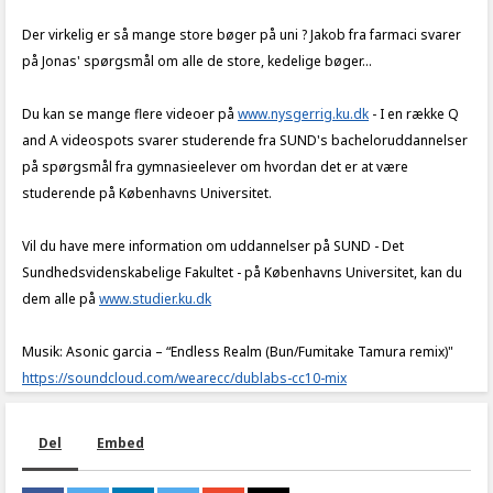
Der virkelig er så mange store bøger på uni ? Jakob fra farmaci svarer
på Jonas' spørgsmål om alle de store, kedelige bøger...
Du kan se mange flere videoer på
www.nysgerrig.ku.dk
- I en række Q
and A videospots svarer studerende fra SUND's bacheloruddannelser
på spørgsmål fra gymnasieelever om hvordan det er at være
studerende på Københavns Universitet.
Vil du have mere information om uddannelser på SUND - Det
Sundhedsvidenskabelige Fakultet - på Københavns Universitet, kan du
dem alle på
www.studier.ku.dk
Musik: Asonic garcia – “Endless Realm (Bun/Fumitake Tamura remix)"
https://soundcloud.com/wearecc/dublabs-cc10-mix
Del
Embed