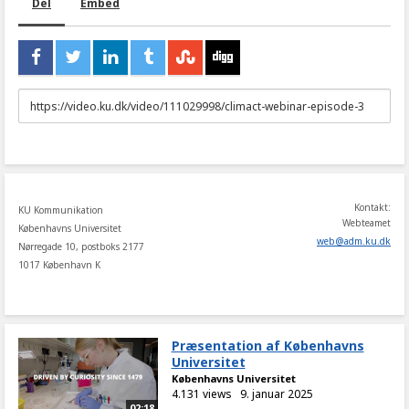
Del
Embed
URL
to
share
Kontakt:
KU Kommunikation
Webteamet
Københavns Universitet
web
@
adm
.
ku
.
dk
Nørregade 10, postboks 2177
1017 København K
Præsentation af Københavns
Universitet
Københavns Universitet
4.131 views
9. januar 2025
02:18