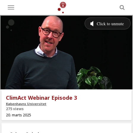
Toggle
menu
ClimAct Webinar Episode 3
Københavns Universitet
275 views
20. marts 2025