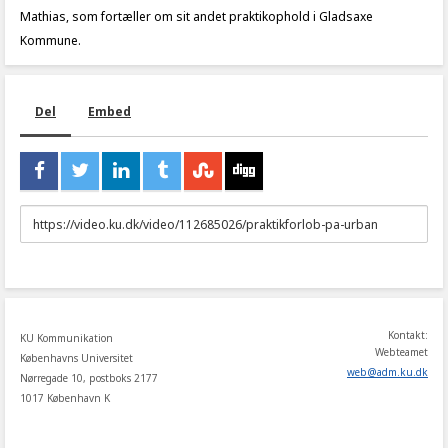
Mathias, som fortæller om sit andet praktikophold i Gladsaxe
Kommune.
Del
Embed
URL
to
share
Kontakt:
KU Kommunikation
Webteamet
Københavns Universitet
web
@
adm
.
ku
.
dk
Nørregade 10, postboks 2177
1017 København K