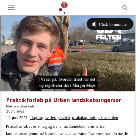
Toggle
menu
Praktikforløb på Urban landskabsingeniør
Naturvidenskab
360 views
11. juni 2025
dagbogsvideo
,
praktik
,
praktikophold
,
skovskolen
Praktikforløbet er en vigtig del af uddannelsen som urban
landskabsingeniør på Københavns Universitet. I videoen kan du møde