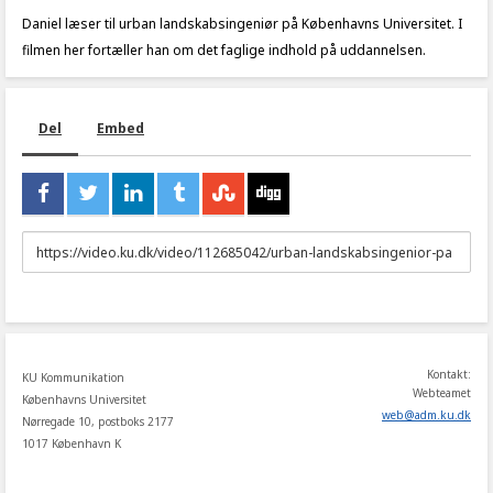
Daniel læser til urban landskabsingeniør på Københavns Universitet. I
filmen her fortæller han om det faglige indhold på uddannelsen.
Del
Embed
URL
to
share
Kontakt:
KU Kommunikation
Webteamet
Københavns Universitet
web
@
adm
.
ku
.
dk
Nørregade 10, postboks 2177
1017 København K