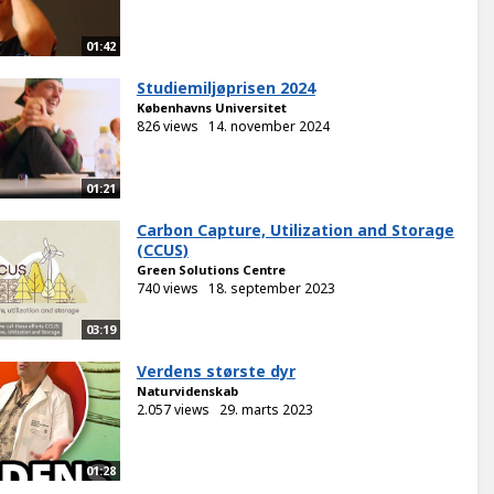
01:42
Studiemiljøprisen 2024
Københavns Universitet
826 views
14. november 2024
01:21
Carbon Capture, Utilization and Storage
(CCUS)
Green Solutions Centre
740 views
18. september 2023
03:19
Verdens største dyr
Naturvidenskab
2.057 views
29. marts 2023
01:28