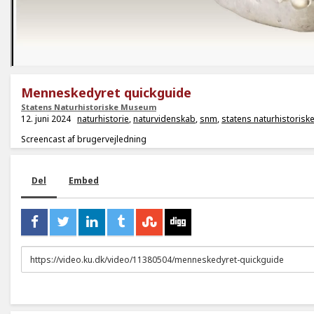
Menneskedyret quickguide
Statens Naturhistoriske Museum
12. juni 2024
naturhistorie
,
naturvidenskab
,
snm
,
statens naturhistoris
Screencast af brugervejledning
Del
Embed
URL
to
share