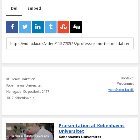
Del
Embed
URL
to
share
Kontakt:
KU Kommunikation
Webteamet
Københavns Universitet
web
@
adm
.
ku
.
dk
Nørregade 10, postboks 2177
1017 København K
Præsentation af Københavns
Universitet
Københavns Universitet