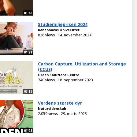
01:42
Studiemiljøprisen 2024
Københavns Universitet
826 views
14. november 2024
01:21
Carbon Capture, Utilization and Storage
(CCUS)
Green Solutions Centre
740 views
18. september 2023
03:19
Verdens største dyr
Naturvidenskab
2.059 views
29. marts 2023
01:28