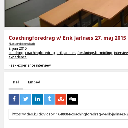
Coachingforedrag v/ Erik Jarlnæs 27. maj 2015
Naturvidenskab
8. juni 2015
coaching
,
coachingforedrag
,
erik jarlnæs
,
forskningsformidling
,
intervie
experience
Peak experience interview
Del
Embed
URL
to
share