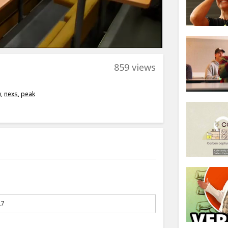
859 views
w
,
nexs
,
peak