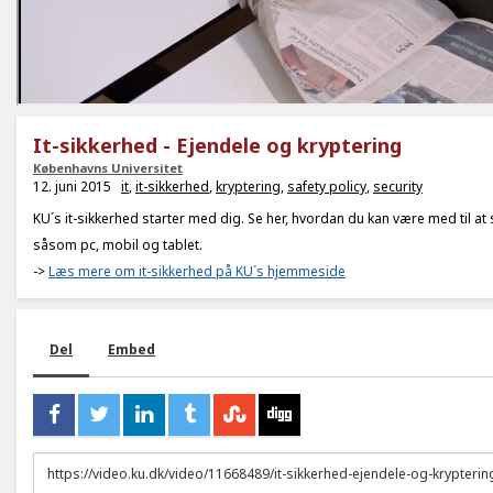
It-sikkerhed - Ejendele og kryptering
Københavns Universitet
12. juni 2015
it
,
it-sikkerhed
,
kryptering
,
safety policy
,
security
KU´s it-sikkerhed starter med dig. Se her, hvordan du kan være med til at 
såsom pc, mobil og tablet.
->
Læs mere om it-sikkerhed på KU´s hjemmeside
Del
Embed
URL
to