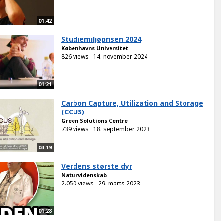
01:42
Studiemiljøprisen 2024
Københavns Universitet
826 views
14. november 2024
01:21
Carbon Capture, Utilization and Storage
(CCUS)
Green Solutions Centre
739 views
18. september 2023
03:19
Verdens største dyr
Naturvidenskab
2.050 views
29. marts 2023
01:28