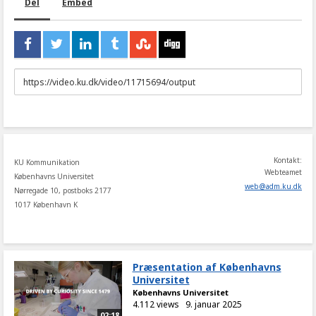
Del
Embed
URL
to
share
Kontakt:
KU Kommunikation
Webteamet
Københavns Universitet
web
@
adm
.
ku
.
dk
Nørregade 10, postboks 2177
1017 København K
Præsentation af Københavns
Universitet
Københavns Universitet
4.112 views
9. januar 2025
02:18