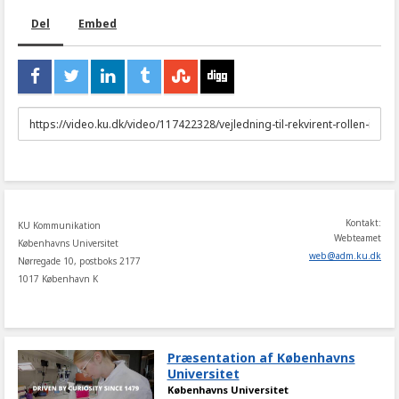
Del
Embed
URL
to
share
Kontakt:
KU Kommunikation
Webteamet
Københavns Universitet
web
@
adm
.
ku
.
dk
Nørregade 10, postboks 2177
1017 København K
Præsentation af Københavns
Universitet
Københavns Universitet