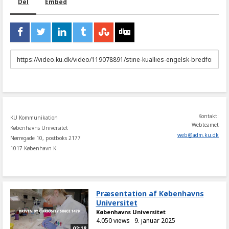
Del
Embed
URL
to
share
Kontakt:
KU Kommunikation
Webteamet
Københavns Universitet
web
@
adm
.
ku
.
dk
Nørregade 10, postboks 2177
1017 København K
Præsentation af Københavns
Universitet
Københavns Universitet
4.050 views
9. januar 2025
02:18