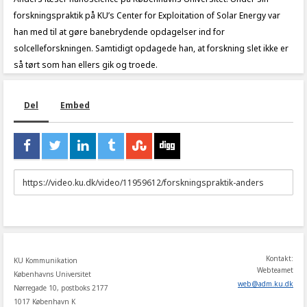
forskningspraktik på KU’s Center for Exploitation of Solar Energy var
han med til at gøre banebrydende opdagelser ind for
solcelleforskningen. Samtidigt opdagede han, at forskning slet ikke er
så tørt som han ellers gik og troede.
Del
Embed
URL
to
share
Kontakt:
KU Kommunikation
Webteamet
Københavns Universitet
web
@
adm
.
ku
.
dk
Nørregade 10, postboks 2177
1017 København K