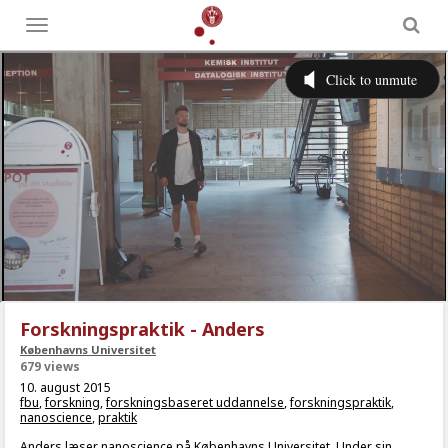
Toggle
menu
Forskningspraktik - Anders
Københavns Universitet
679 views
10. august 2015
fbu
,
forskning
,
forskningsbaseret uddannelse
,
forskningspraktik
,
nanoscience
,
praktik
Anders læser nanoscience på Københavns Universitet. Under sin