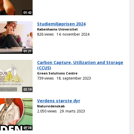
01:42
Studiemiljøprisen 2024
Københavns Universitet
826 views
14. november 2024
01:21
Carbon Capture, Utilization and Storage
(CCUS)
Green Solutions Centre
739 views
18. september 2023
03:19
Verdens største dyr
Naturvidenskab
2.050 views
29. marts 2023
01:28