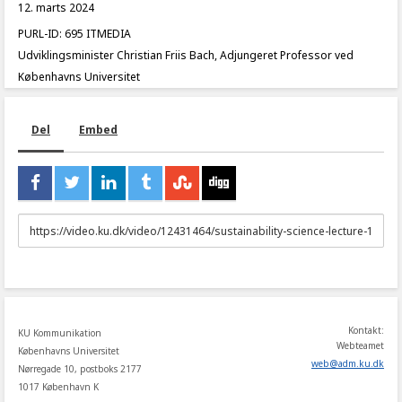
12. marts 2024
PURL-ID: 695 ITMEDIA
Udviklingsminister Christian Friis Bach, Adjungeret Professor ved
Københavns Universitet
Del
Embed
URL
to
share
Kontakt:
KU Kommunikation
Webteamet
Københavns Universitet
web
@
adm
.
ku
.
dk
Nørregade 10, postboks 2177
1017 København K