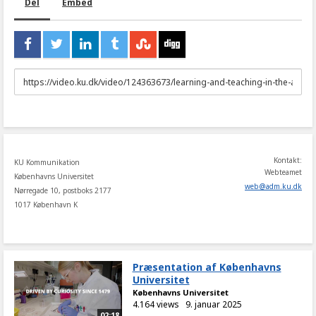
Del
Embed
URL
to
share
Kontakt:
KU Kommunikation
Webteamet
Københavns Universitet
web
@
adm
.
ku
.
dk
Nørregade 10, postboks 2177
1017 København K
Præsentation af Københavns
Universitet
Københavns Universitet
4.164 views
9. januar 2025
02:18