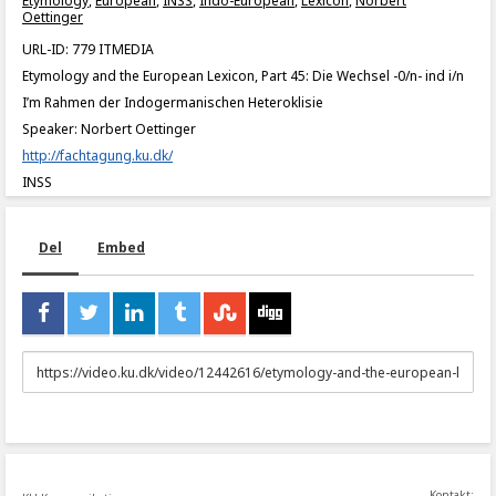
Etymology
,
European
,
INSS
,
Indo-European
,
Lexicon
,
Norbert
Oettinger
URL-ID: 779 ITMEDIA
Etymology and the European Lexicon, Part 45: Die Wechsel -0/n- ind i/n
I’m Rahmen der Indogermanischen Heteroklisie
Speaker: Norbert Oettinger
http://fachtagung.ku.dk/
INSS
Del
Embed
URL
to
share
Kontakt: