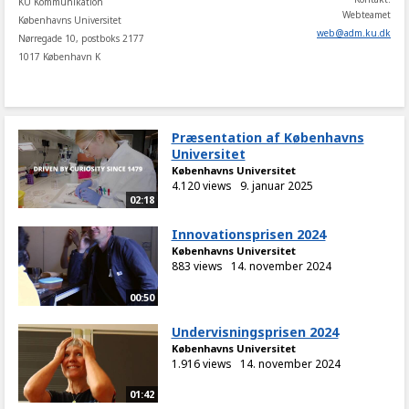
KU Kommunikation
Webteamet
Københavns Universitet
web
@
adm
.
ku
.
dk
Nørregade 10, postboks 2177
1017 København K
Præsentation af Københavns
Universitet
Københavns Universitet
4.120 views
9. januar 2025
02:18
Innovationsprisen 2024
Københavns Universitet
883 views
14. november 2024
00:50
Undervisningsprisen 2024
Københavns Universitet
1.916 views
14. november 2024
01:42