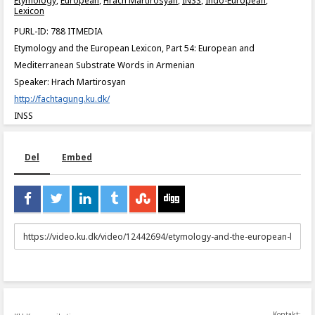
Etymology
,
European
,
Hrach Martirosyan
,
INSS
,
Indo-European
,
Lexicon
PURL-ID: 788 ITMEDIA
Etymology and the European Lexicon, Part 54: European and
Mediterranean Substrate Words in Armenian
Speaker: Hrach Martirosyan
http://fachtagung.ku.dk/
INSS
Del
Embed
URL
to
share
Kontakt: