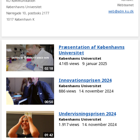
KU Kommunikation
Webteamet
Københavns Universitet
web
@
adm
.
ku
.
dk
Nørregade 10, postboks 2177
1017 København K
Præsentation af Københavns
Universitet
Københavns Universitet
4.165 views
9. januar 2025
02:18
Innovationsprisen 2024
Københavns Universitet
886 views
14. november 2024
00:50
Undervisningsprisen 2024
Københavns Universitet
1.917 views
14. november 2024
01:42