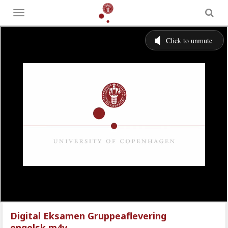
Toggle
menu
Digital Eksamen Gruppeaflevering
engelsk.m4v