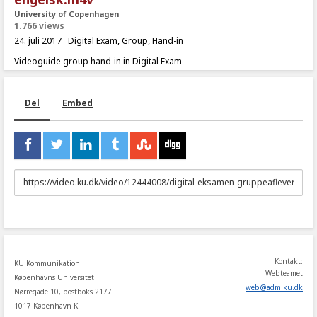
University of Copenhagen
1.766 views
24. juli 2017
Digital Exam
,
Group
,
Hand-in
Videoguide group hand-in in Digital Exam
Del
Embed
URL
to
share
Kontakt:
KU Kommunikation
Webteamet
Københavns Universitet
web
@
adm
.
ku
.
dk
Nørregade 10, postboks 2177
1017 København K