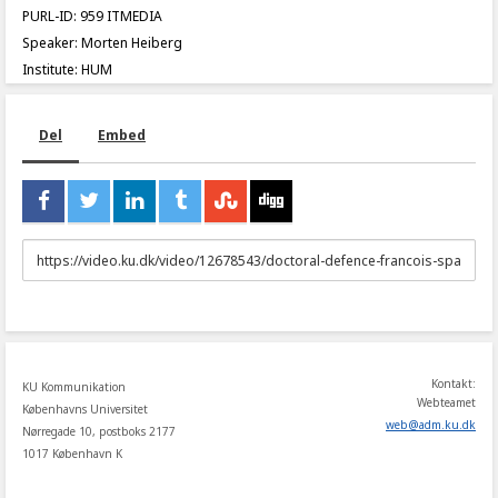
PURL-ID: 959 ITMEDIA
Speaker: Morten Heiberg
Institute: HUM
Del
Embed
URL
to
share
Kontakt:
KU Kommunikation
Webteamet
Københavns Universitet
web
@
adm
.
ku
.
dk
Nørregade 10, postboks 2177
1017 København K