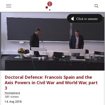
Toggle
menu
Doctoral Defence: Francois Spain and the
Axis Powers in Civil War and World War, part
3
Humaniora
381 views
14. maj 2018