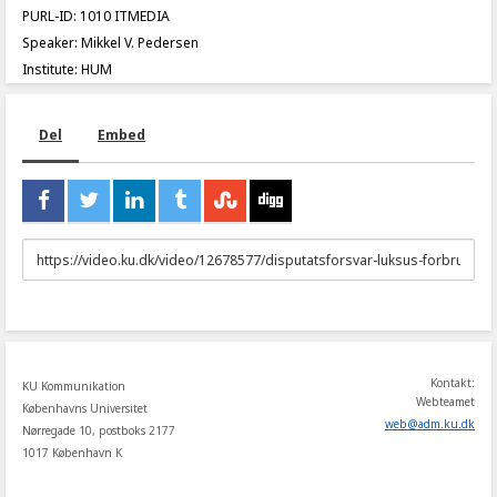
PURL-ID: 1010 ITMEDIA
Speaker: Mikkel V. Pedersen
Institute: HUM
Del
Embed
URL
to
share
Kontakt:
KU Kommunikation
Webteamet
Københavns Universitet
web
@
adm
.
ku
.
dk
Nørregade 10, postboks 2177
1017 København K