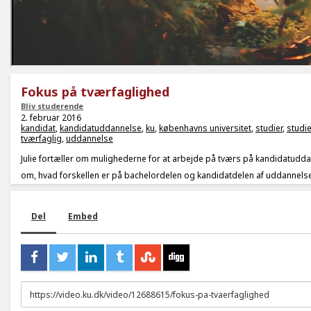
Fokus på tværfaglighed
Bliv studerende
2. februar 2016
kandidat
,
kandidatuddannelse
,
ku
,
københavns universitet
,
studier
,
studie
tværfaglig
,
uddannelse
Julie fortæller om mulighederne for at arbejde på tværs på kandidatudd
om, hvad forskellen er på bachelordelen og kandidatdelen af uddannels
Del
Embed
URL
to