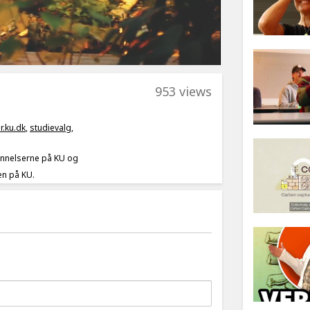
953 views
r.ku.dk
,
studievalg
,
annelserne på KU og
en på KU.