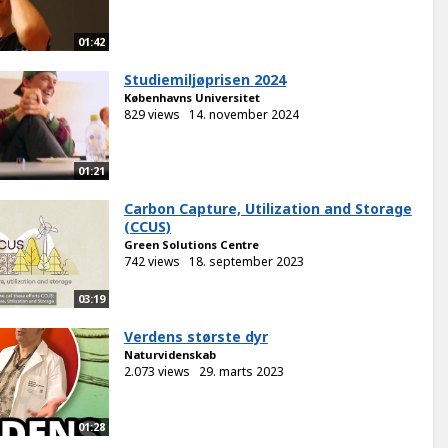
01:42
Studiemiljøprisen 2024
Københavns Universitet
829 views
14. november 2024
01:21
Carbon Capture, Utilization and Storage
(CCUS)
Green Solutions Centre
742 views
18. september 2023
03:19
Verdens største dyr
Naturvidenskab
2.073 views
29. marts 2023
01:28