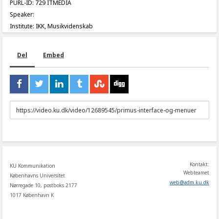
PURL-ID: 729 ITMEDIA
Speaker:
Institute: IKK, Musikvidenskab
Del
Embed
URL
to
share
Kontakt:
KU Kommunikation
Webteamet
Københavns Universitet
web
@
adm
.
ku
.
dk
Nørregade 10, postboks 2177
1017 København K