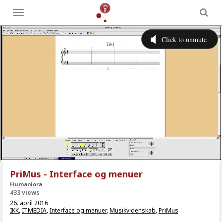
Toggle
menu
PriMus - Interface og menuer
Humaniora
433 views
26. april 2016
IKK
,
ITMEDIA
,
Interface og menuer
,
Musikvidenskab
,
PriMus