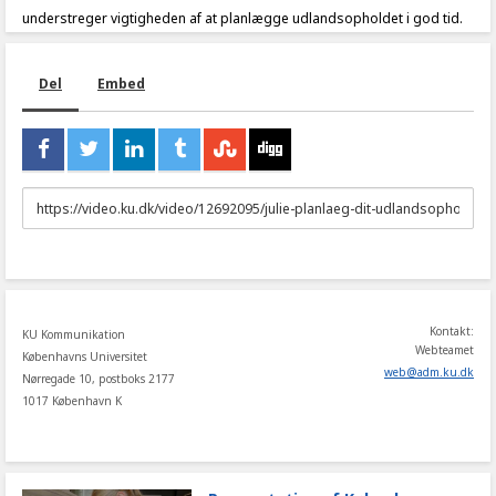
understreger vigtigheden af at planlægge udlandsopholdet i god tid.
Del
Embed
URL
to
share
Kontakt:
KU Kommunikation
Webteamet
Københavns Universitet
web
@
adm
.
ku
.
dk
Nørregade 10, postboks 2177
1017 København K