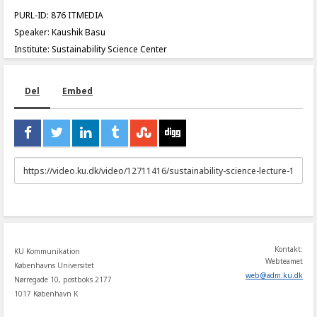
PURL-ID: 876 ITMEDIA
Speaker: Kaushik Basu
Institute: Sustainability Science Center
Del
Embed
URL
to
share
Kontakt:
KU Kommunikation
Webteamet
Københavns Universitet
web
@
adm
.
ku
.
dk
Nørregade 10, postboks 2177
1017 København K