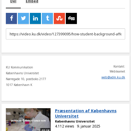
Del
Embed
URL
to
share
Kontakt:
KU Kommunikation
Webteamet
Københavns Universitet
web
@
adm
.
ku
.
dk
Nørregade 10, postboks 2177
1017 København K
Præsentation af Københavns
Universitet
Københavns Universitet
4.112 views
9. januar 2025
02:18