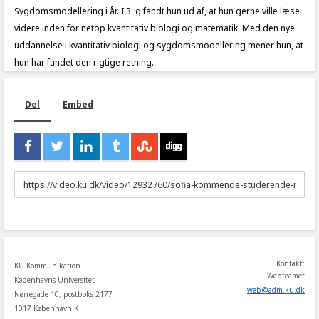
Sygdomsmodellering i år. I 3. g fandt hun ud af, at hun gerne ville læse
videre inden for netop kvantitativ biologi og matematik. Med den nye
uddannelse i kvantitativ biologi og sygdomsmodellering mener hun, at
hun har fundet den rigtige retning.
Del
Embed
URL
to
share
Kontakt:
KU Kommunikation
Webteamet
Københavns Universitet
web
@
adm
.
ku
.
dk
Nørregade 10, postboks 2177
1017 København K