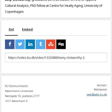
Cultural Analysis, PhD fellow at Centre for Healty Aging, University of
Copenhagen.
Del
Embed
URL
to
share
Kontakt:
KU Kommunikation
Webteamet
Københavns Universitet
web
@
adm
.
ku
.
dk
Nørregade 10, postboks 2177
1017 København K