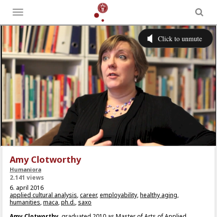
Toggle
menu
Amy Clotworthy
Humaniora
2.141 views
6. april 2016
applied cultural analysis
,
career
,
employability
,
healthy aging
,
humanities
,
maca
,
ph.d.
,
saxo
Amy Clotworthy
, graduated 2010 as Master of Arts of Applied