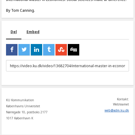
By Tom Canning.
Del
Embed
URL
to
share
Kontakt:
KU Kommunikation
Webteamet
Københavns Universitet
web
@
adm
.
ku
.
dk
Nørregade 10, postboks 2177
1017 København K