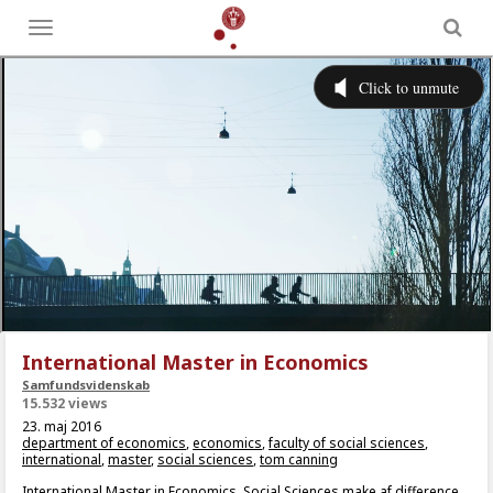
Toggle
menu
International Master in Economics
Samfundsvidenskab
15.532 views
23. maj 2016
department of economics
,
economics
,
faculty of social sciences
,
international
,
master
,
social sciences
,
tom canning
International Master in Economics. Social Sciences make af difference.