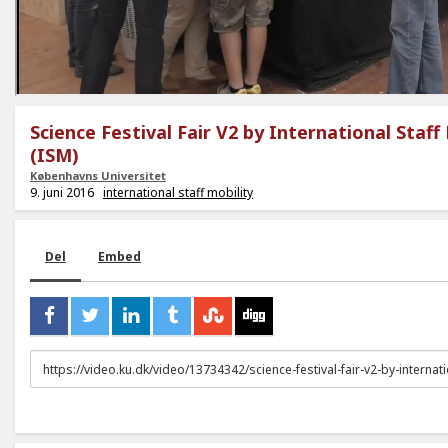
Science Festival Fair V2 by International Staff
(ISM)
Københavns Universitet
9. juni 2016
international staff mobility
Del
Embed
URL
to
share