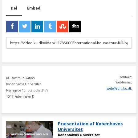
Del
Embed
URL
to
share
Kontakt:
KU Kommunikation
Webteamet
Københavns Universitet
web
@
adm
.
ku
.
dk
Nørregade 10, postboks 2177
1017 København K
Præsentation af Københavns
Universitet
Københavns Universitet