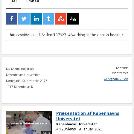
Del
Embed
URL
to
share
Kontakt:
KU Kommunikation
Webteamet
Københavns Universitet
web
@
adm
.
ku
.
dk
Nørregade 10, postboks 2177
1017 København K
Præsentation af Københavns
Universitet
Københavns Universitet
4.120 views
9. januar 2025
02:18