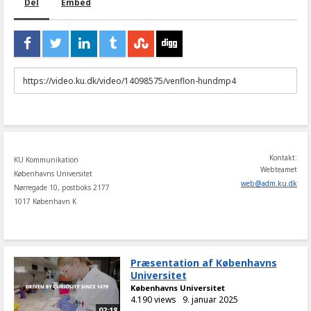
Del
Embed
URL
to
share
Kontakt:
KU Kommunikation
Webteamet
Københavns Universitet
web
@
adm
.
ku
.
dk
Nørregade 10, postboks 2177
1017 København K
Præsentation af Københavns
Universitet
Københavns Universitet
4.190 views
9. januar 2025
02:18