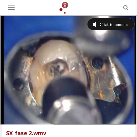
Toggle
menu
SX_fase 2.wmv