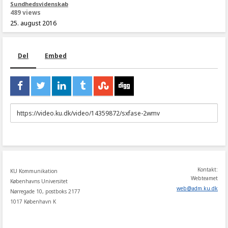
Sundhedsvidenskab
489 views
25. august 2016
Del
Embed
URL
to
share
Kontakt:
KU Kommunikation
Webteamet
Københavns Universitet
web
@
adm
.
ku
.
dk
Nørregade 10, postboks 2177
1017 København K