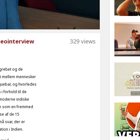
deointerview
329 views
egrebet og de
det mellem mennesker
nquebar, og hvorledes
i forhold til de
t moderne indiske
jen som en fremmed
sse af de 15
nå svar, der er
ion i Indien.