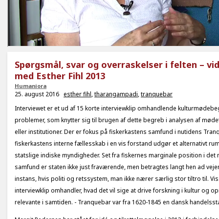
Spørgsmål, svar og overraskelser i felten – vi
med Esther Fihl 2013
Humaniora
25. august 2016
esther fihl
,
tharangampadi
,
tranquebar
Interviewet er et ud af 15 korte interviewklip omhandlende kulturmødeb
problemer, som knytter sig til brugen af dette begreb i analysen af mø
eller institutioner. Der er fokus på fiskerkastens samfund i nutidens Tra
fiskerkastens interne fællesskab i en vis forstand udgør et alternativt rum 
statslige indiske myndigheder. Set fra fiskernes marginale position i de
samfund er staten ikke just fraværende, men betragtes langt hen ad ve
instans, hvis politi og retssystem, man ikke nærer særlig stor tiltro til. Vi
interviewklip omhandler, hvad det vil sige at drive forskning i kultur og op
relevante i samtiden. - Tranquebar var fra 1620-1845 en dansk handelsstat