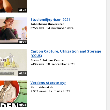
01:42
Studiemiljøprisen 2024
Københavns Universitet
826 views
14. november 2024
01:21
Carbon Capture, Utilization and Storage
(CCUS)
Green Solutions Centre
740 views
18. september 2023
03:19
Verdens største dyr
Naturvidenskab
2.062 views
29. marts 2023
01:28