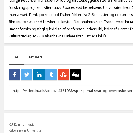
Margit Pedersen har stået for idé og tilrettelæggelse i 2013 i forbindels
forskningsprojektet Alternative Spaces ved Købehavns Universitet, hvor 
interviewet. Filmklippene med Esther Fihl er fra 2-6 minutter og relaterer sig
film-interviews med forskere tilknyttet Nationalmuseets Tranquebar Initia
under forskningsfaglig ledelse af professor Esther Fihl, leder af Center 
Kulturstudier, ToRS, Københavns Universitet. Esther Fihl ©.
Del
Embed
URL
to
share
KU Kommunikation
Københavns Universitet