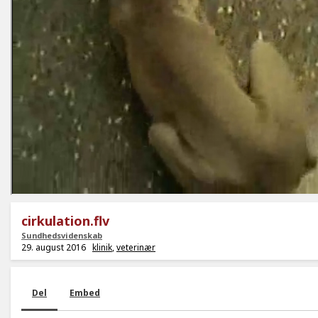
cirkulation.flv
Sundhedsvidenskab
29. august 2016
klinik
,
veterinær
Del
Embed