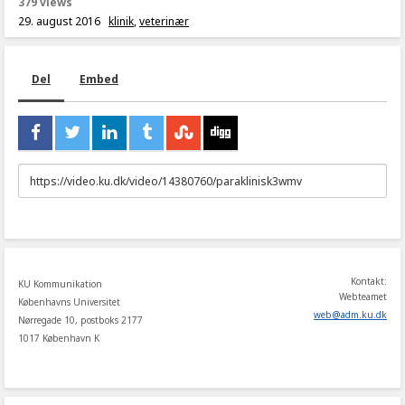
379 views
29. august 2016
klinik
,
veterinær
Del
Embed
URL
to
share
Kontakt:
KU Kommunikation
Webteamet
Københavns Universitet
web
@
adm
.
ku
.
dk
Nørregade 10, postboks 2177
1017 København K