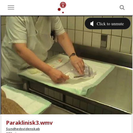
Toggle
menu
Paraklinisk3.wmv
Sundhedsvidenskab