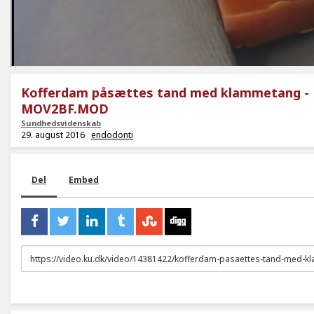
Kofferdam påsættes tand med klammetang -
MOV2BF.MOD
Sundhedsvidenskab
29. august 2016
endodonti
Del
Embed
URL
to
share