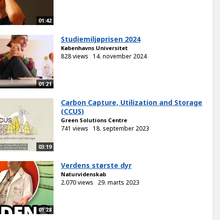
01:42
Studiemiljøprisen 2024
Københavns Universitet
828 views
14. november 2024
01:21
Carbon Capture, Utilization and Storage
(CCUS)
Green Solutions Centre
741 views
18. september 2023
03:19
Verdens største dyr
Naturvidenskab
2.070 views
29. marts 2023
01:28