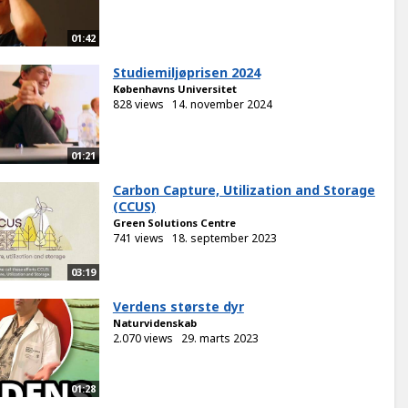
01:42
Studiemiljøprisen 2024
Københavns Universitet
828 views
14. november 2024
01:21
Carbon Capture, Utilization and Storage
(CCUS)
Green Solutions Centre
741 views
18. september 2023
03:19
Verdens største dyr
Naturvidenskab
2.070 views
29. marts 2023
01:28