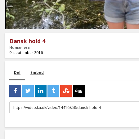
Dansk hold 4
Humaniora
9. september 2016
Del
Embed
URL
to
share