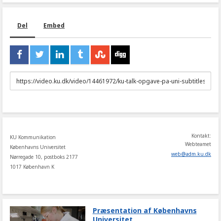
Del
Embed
URL
to
share
Kontakt:
KU Kommunikation
Webteamet
Københavns Universitet
web
@
adm
.
ku
.
dk
Nørregade 10, postboks 2177
1017 København K
Præsentation af Københavns
Universitet