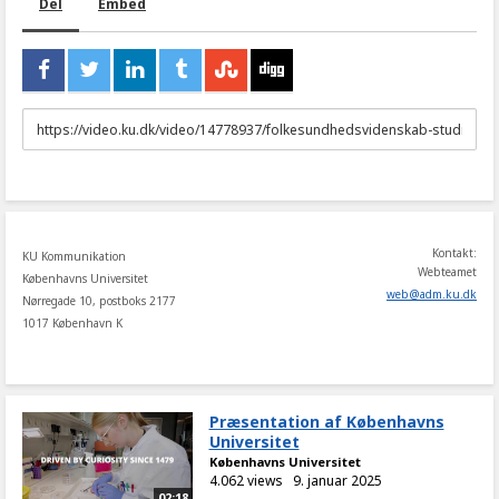
Del
Embed
URL
to
share
Kontakt:
KU Kommunikation
Webteamet
Københavns Universitet
web
@
adm
.
ku
.
dk
Nørregade 10, postboks 2177
1017 København K
Præsentation af Københavns
Universitet
Københavns Universitet
4.062 views
9. januar 2025
02:18